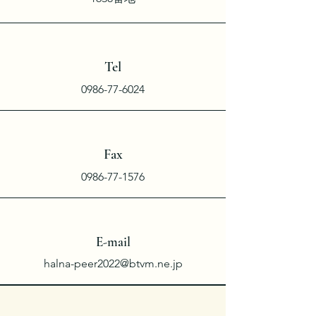
​Tel
0986-77-6024
​Fax
0986-77-1576
E-mail
halna-peer2022@btvm.ne.jp